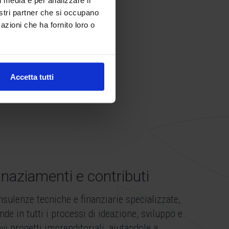
nostri partner che si occupano
azioni che ha fornito loro o
o
Accetta tutti
inaziamenti e contributi
sulenze tecniche e finanziarie specializzate,
de in tutti i processi di ideazione, sviluppo e
vi progetti imprenditoriali, aiutandole a