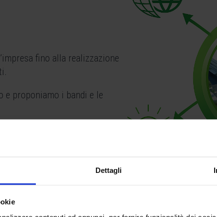
’impresa fino alla realizzazione
i.
 e proponiamo i bandi e le
Dettagli
ookie
nalizzare contenuti ed annunci, per fornire funzionalità dei socia