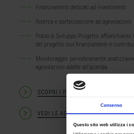
Finanziamenti dedicati ad investimenti
Ricerca e partecipazione ad agevolazioni
Piano di Sviluppo Progetto: affianchiamo l
del progetto con finanziamenti e contribut
Monitoraggio: periodicamente analizziamo
agevolazioni adatte all’azienda.
SCOPRI I PRINCIPALI SERVIZI
Consenso
VEDI LE AGEVOLAZIONI
Questo sito web utilizza i c
Utilizziamo i cookie per perso