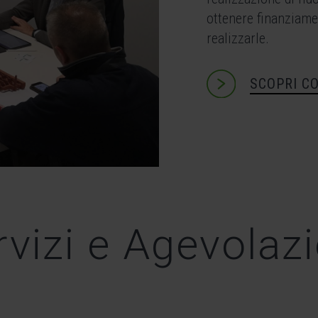
ottenere finanziamen
realizzarle.
SCOPRI C
rvizi e Agevolazi