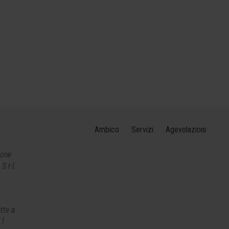
Ambico
Servizi
Agevolazioni
ione
.r.l.
tte a
.l
.