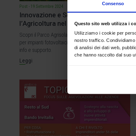
Consenso
Post
-
19 Settembre 2024
Innovazione e Sostenibilità per
l’Agricoltura nel Mezzogiorno!
Questo sito web utilizza i c
Utilizziamo i cookie per perso
Scopri il Parco Agrisolare con contributi fino all'80%
nostro traffico. Condividiamo 
per impianti fotovoltaici nel Sud Italia. Contattaci per
di analisi dei dati web, pubbl
info e supporto.
che hanno raccolto dal suo uti
Leggi