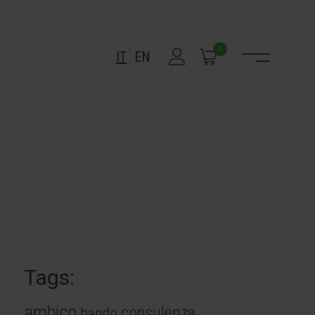
0
IT
EN
Tags:
ambico
consulenza
bando