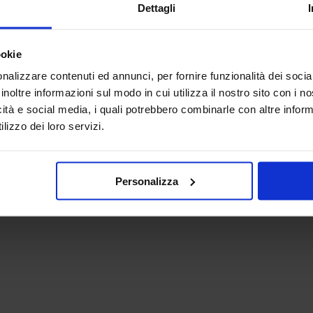
Dettagli
Post
-
05 Settembre 2024
Nuove Opportunità per l’Agricoltura
nel Mezzogiorno!
ookie
nalizzare contenuti ed annunci, per fornire funzionalità dei socia
Scopri il Parco Agrisolare con contributi fino all'80%
inoltre informazioni sul modo in cui utilizza il nostro sito con i 
per impianti fotovoltaici nel Sud Italia. Contattaci per
icità e social media, i quali potrebbero combinarle con altre inform
info e supporto.
lizzo dei loro servizi.
Leggi
Personalizza