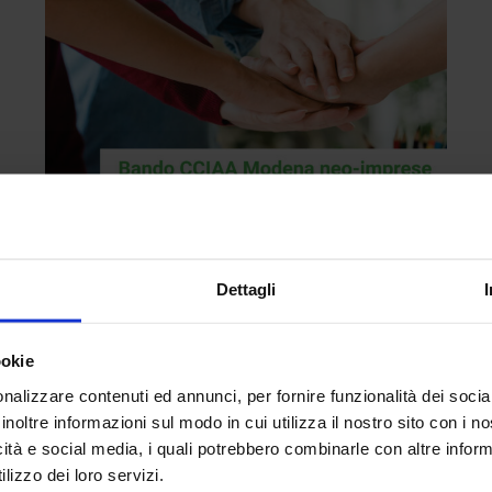
Dettagli
Post
-
28 Maggio 2026
Hai appena aperto la tua impresa a
ookie
Modena? La CCIAA sostiene la tua
nalizzare contenuti ed annunci, per fornire funzionalità dei socia
crescita
inoltre informazioni sul modo in cui utilizza il nostro sito con i 
Contributi a fondo perduto per le nuove imprese di
icità e social media, i quali potrebbero combinarle con altre inform
Modena. Ottieni il rimborso del 50% su notaio, affitto
lizzo dei loro servizi.