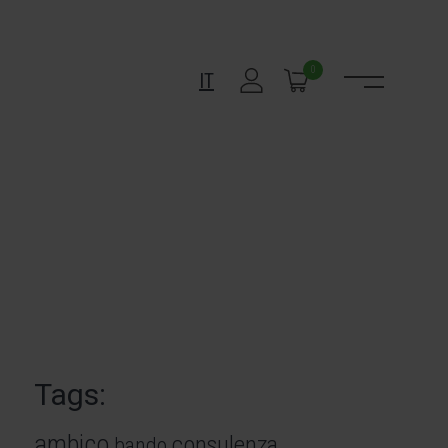
0
IT
Tags:
ambico
consulenza
bando