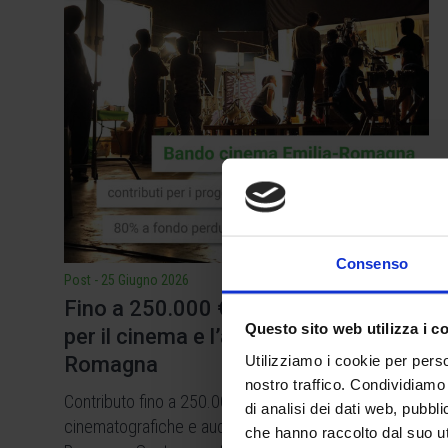
Consenso
Post
-
25 Giugno 2026
Fino a 250.000 € a fondo perduto
Questo sito web utilizza i c
per il cinema e l’audiovisivo in Emilia-
Utilizziamo i cookie per perso
Romagna
nostro traffico. Condividiamo 
Contributo fino a 250.000 € per opere
di analisi dei dati web, pubbl
cinematografiche e audiovisive realizzate in Emilia-
che hanno raccolto dal suo uti