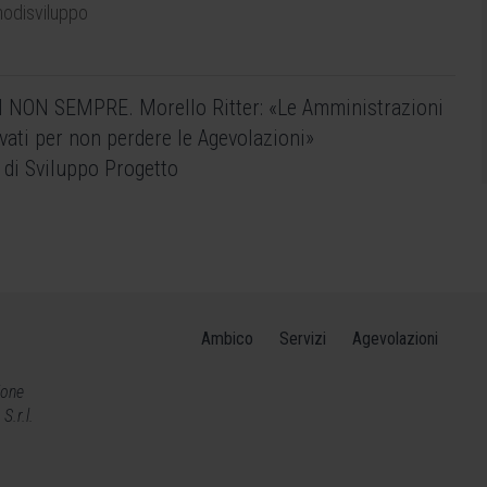
nodisviluppo
I NON SEMPRE. Morello Ritter: «Le Amministrazioni
ivati per non perdere le Agevolazioni»
 di Sviluppo Progetto
Ambico
Servizi
Agevolazioni
ione
.r.l.