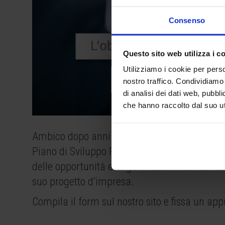
Consenso
Questo sito web utilizza i c
Utilizziamo i cookie per perso
nostro traffico. Condividiamo 
di analisi dei dati web, pubbl
che hanno raccolto dal suo uti
Ambico dopo anni di esperienza al fianco degli
Piano di Sviluppo Progetto, il cui obiettivo è 
delle opportunità e degli strumenti di finanza
suo progetto d’impresa.
Compila il form sul nostro sito e fissa un 