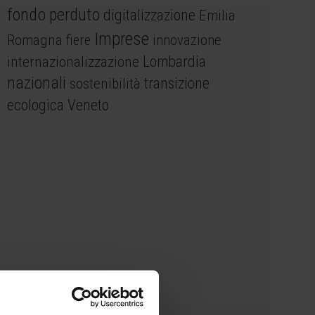
fondo perduto
digitalizzazione
Emilia
Imprese
Romagna
fiere
innovazione
internazionalizzazione
Lombardia
nazionali
sostenibilità
transizione
ecologica
Veneto