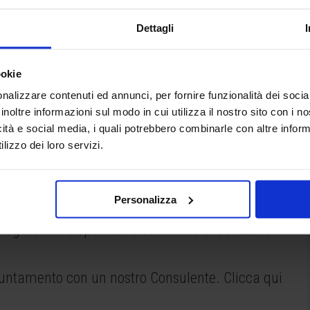
Dettagli
ookie
nalizzare contenuti ed annunci, per fornire funzionalità dei socia
inoltre informazioni sul modo in cui utilizza il nostro sito con i 
icità e social media, i quali potrebbero combinarle con altre inform
lizzo dei loro servizi.
 imprenditori, titolari d’impresa, ha creato il
Personalizza
quello di affiancare l’imprenditore nella ricerca
 agevolata disponibili a sostenere e realizzare il
appuntamento con un nostro Consulente.
Clicca qui