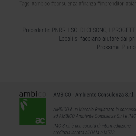
Tags:
#ambico
#consulenza
#finanza
#imprenditori
#pia
Navigazione
Precedente:
PNRR: I SOLDI CI SONO, I PROGETT
articoli
Locali si facciano aiutare dai pr
Prossima:
Piano
AMBICO - Ambiente Consulenza S.r.l.
AMBICO è un Marchio Registrato in concess
ad AMBICO Ambiente Consulenza S.r.l e IMC S
IMC S.r.l. è una società di intermediazione
creditizia iscritta all'OAM n.M573