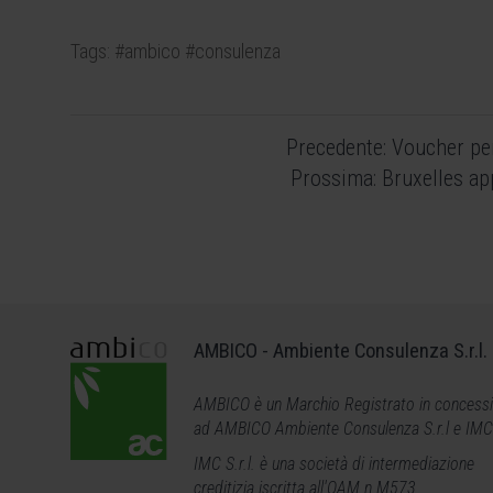
Tags:
#ambico
#consulenza
Navigazione
Precedente:
Voucher pe
articoli
Prossima:
Bruxelles ap
AMBICO - Ambiente Consulenza S.r.l.
AMBICO è un Marchio Registrato in concess
ad AMBICO Ambiente Consulenza S.r.l e IMC S
IMC S.r.l. è una società di intermediazione
creditizia iscritta all'OAM n.M573