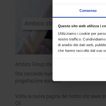
Consenso
Questo sito web utilizza i c
Utilizziamo i cookie per perso
nostro traffico. Condividiamo 
di analisi dei dati web, pubbl
che hanno raccolto dal suo uti
Ambico Group sta crescendo, entra a far par
Stai cercando nuove opportunità di lavoro nel
progettazione europea?
Visita la nuova pagina del nostro sito
www.am
CV.