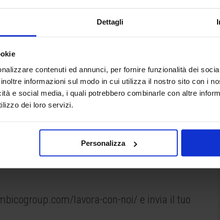
Dettagli
ookie
nalizzare contenuti ed annunci, per fornire funzionalità dei socia
inoltre informazioni sul modo in cui utilizza il nostro sito con i 
icità e social media, i quali potrebbero combinarle con altre inform
lizzo dei loro servizi.
te del nostro Team!
Personalizza
 settore della finanza agevolata e della
bicogroup.com/lavora-con-noi/
e invia il tuo