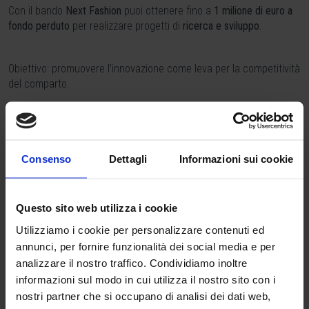
Con il bando
Next Fashion
puoi ottenere fino a
1 milione di euro a
fondo perduto
per realizzare progetti di
ricerca e sviluppo
.
Obiettivo: promuovere l’innovazione come leva per la competitività
del comparto.
Spese ammissibili:
Consenso
Dettagli
Informazioni sui cookie
personale
attrezzature e strumentazioni
consulenze, brevetti e licenze
Questo sito web utilizza i cookie
materiali e forniture
Utilizziamo i cookie per personalizzare contenuti ed
Una misura concreta per innovare, crescere e fare la differenza
annunci, per fornire funzionalità dei social media e per
nel sistema moda.
analizzare il nostro traffico. Condividiamo inoltre
informazioni sul modo in cui utilizza il nostro sito con i
nostri partner che si occupano di analisi dei dati web,