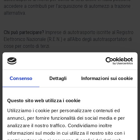
accedere a contributi per l’acquisizione di automezzi a trazione
alternativa.
Chi può partecipare?
Imprese di autotrasporto iscritte al Registro
Elettronico Nazionale (R.E.N.) e all’Albo degli autotrasportatori di
cose per conto di terzi.
Investimenti ammissibili:
Automezzi commerciali nuovi a metano CNG, gas naturale
Consenso
Dettagli
Informazioni sui cookie
liquefatto LNG, ibrida (diesel/elettrico) e elettrica (full electric).
Maggiorazione del contributo con la rottamazione contestuale.
Questo sito web utilizza i cookie
Modalità di partecipazione:
Utilizziamo i cookie per personalizzare contenuti ed
annunci, per fornire funzionalità dei social media e per
Presentazione istanza
: prenotazione dell’incentivo basata sul
analizzare il nostro traffico. Condividiamo inoltre
contratto di acquisizione.
informazioni sul modo in cui utilizza il nostro sito con i
Rendicontazione
: documentazione dei costi sostenuti e