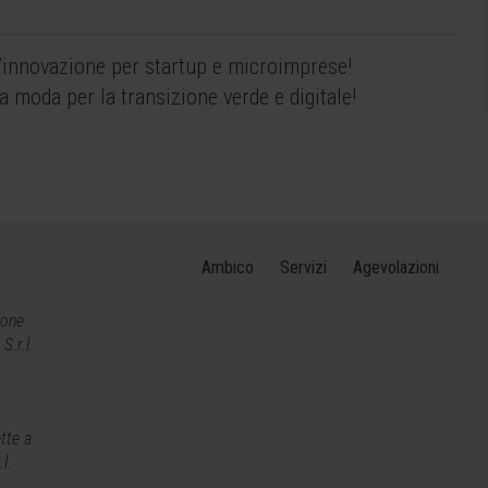
l’innovazione per startup e microimprese!
a moda per la transizione verde e digitale!
Ambico
Servizi
Agevolazioni
ione
.r.l.
tte a
.l
.