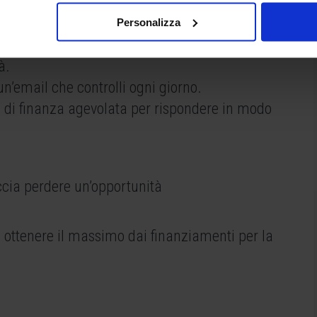
Personalizza
à.
n’email che controlli ogni giorno.
e
di finanza agevolata per rispondere in modo
ccia perdere un’opportunità
 ottenere il massimo dai finanziamenti per la