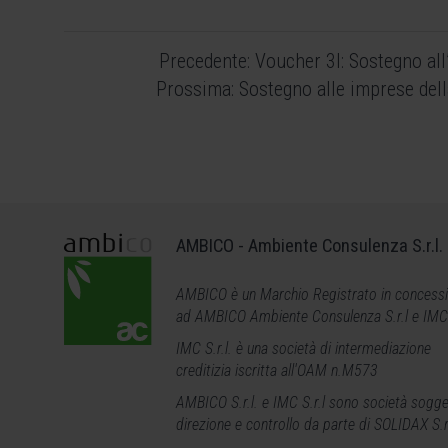
Navigazione
Precedente:
Voucher 3I: Sostegno al
articoli
Prossima:
Sostegno alle imprese dell
AMBICO - Ambiente Consulenza S.r.l.
AMBICO è un Marchio Registrato in concess
ad AMBICO Ambiente Consulenza S.r.l e IMC S
IMC S.r.l. è una società di intermediazione
creditizia iscritta all'OAM n.M573
AMBICO S.r.l. e IMC
S.r.l
sono società sogge
direzione e controllo da parte di SOLIDAX S.r