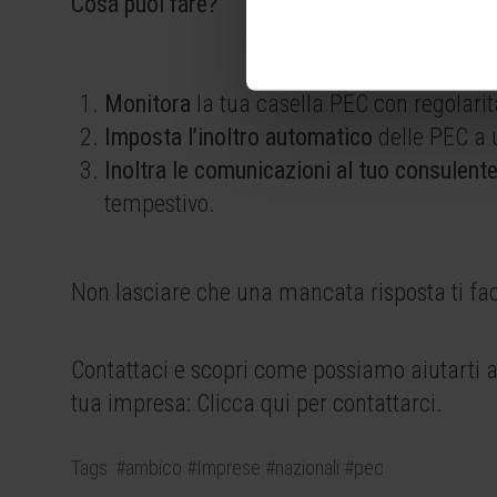
Cosa puoi fare?
Monitora
la tua casella PEC con regolarit
Imposta l’inoltro automatico
delle PEC a u
Inoltra le comunicazioni al tuo consulent
tempestivo.
Non lasciare che una mancata risposta ti fa
Contattaci e scopri come possiamo aiutarti a
tua impresa:
Clicca qui per contattarci
.
Tags:
#ambico
#Imprese
#nazionali
#pec