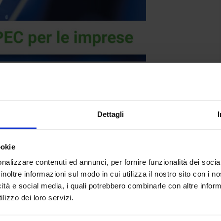
Dettagli
ookie
tà di finanziamento
semplicemente perché non
nalizzare contenuti ed annunci, per fornire funzionalità dei socia
 PEC. Queste mail spesso hanno una
scadenza
inoltre informazioni sul modo in cui utilizza il nostro sito con i 
icità e social media, i quali potrebbero combinarle con altre inform
e addio a risorse fondamentali per il tuo business.
lizzo dei loro servizi.