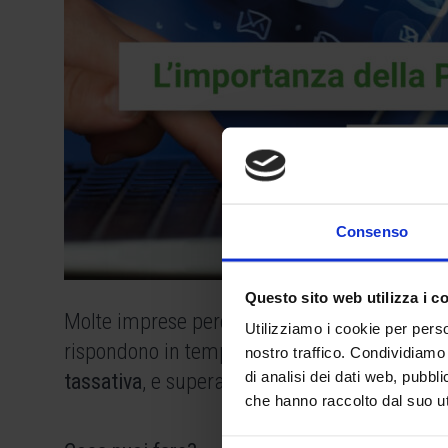
Consenso
Questo sito web utilizza i c
Molte imprese perdono
importanti opportuni
Utilizziamo i cookie per perso
rispondono in tempo alle comunicazioni via
nostro traffico. Condividiamo 
di analisi dei dati web, pubbl
tassativa
, e superare il termine significa dir
che hanno raccolto dal suo uti