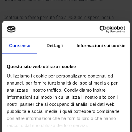
Contributo a fondo perduto fino al 45% delle spese, per un
massimo di 500.000 euro.
Sono ammissibili investimenti in macchinari, impianti, hardware,
Consenso
Dettagli
Informazioni sui cookie
consulenze specialistiche e opere murarie.
Questo sito web utilizza i cookie
Un’occasione concreta per rendere la tua impresa più sostenibile
e competitiva.
Utilizziamo i cookie per personalizzare contenuti ed
annunci, per fornire funzionalità dei social media e per
analizzare il nostro traffico. Condividiamo inoltre
Vuoi sapere come partecipare? Contattaci qui:
Clicca qui per
informazioni sul modo in cui utilizza il nostro sito con i
contattarci
.
nostri partner che si occupano di analisi dei dati web,
pubblicità e social media, i quali potrebbero combinarle
Tags:
con altre informazioni che ha fornito loro o che hanno
#ambico
#contributi a fondo perduto
#economia circolare
raccolto dal suo utilizzo dei loro servizi.
#Emilia Romagna
#Imprese
#rifiuti