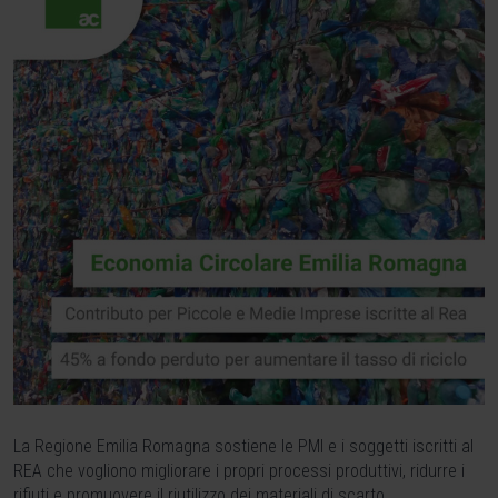
La Regione Emilia Romagna sostiene le PMI e i soggetti iscritti al
REA che vogliono migliorare i propri processi produttivi, ridurre i
rifiuti e promuovere il riutilizzo dei materiali di scarto.