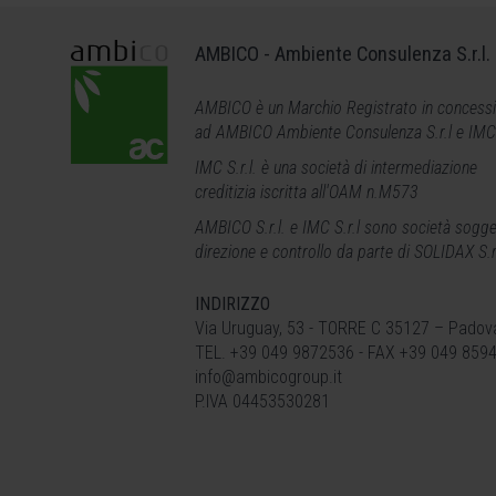
AMBICO - Ambiente Consulenza S.r.l.
AMBICO è un Marchio Registrato in concess
ad AMBICO Ambiente Consulenza S.r.l e IMC S
IMC S.r.l. è una società di intermediazione
creditizia iscritta all'OAM n.M573
AMBICO S.r.l. e IMC
S.r.l
sono società sogge
direzione e controllo da parte di SOLIDAX S.r
INDIRIZZO
Via Uruguay, 53 - TORRE C 35127 – Padov
TEL. +39 049 9872536 - FAX +39 049 859
info@ambicogroup.it
P.IVA 04453530281