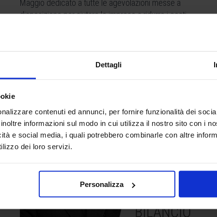
Maggio dedicato a tutte le agevolazioni messe a
disposizione per aiutare le imprese a ridurre i costi
della produzione.
Leggi
Dettagli
ookie
nalizzare contenuti ed annunci, per fornire funzionalità dei socia
inoltre informazioni sul modo in cui utilizza il nostro sito con i 
icità e social media, i quali potrebbero combinarle con altre inform
lizzo dei loro servizi.
Personalizza