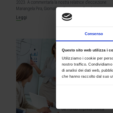
2023. A commentarla la nostra relatrice d'eccezione:
Mariangela Pira, Giornalista, Reporter e Conduttrice.
Leggi
Consenso
Questo sito web utilizza i c
Utilizziamo i cookie per perso
nostro traffico. Condividiamo 
di analisi dei dati web, pubbl
che hanno raccolto dal suo uti