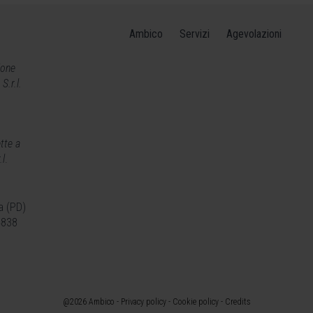
Ambico
Servizi
Agevolazioni
ione
.r.l.
tte a
.l
.
a (PD)
4838
@2026 Ambico -
Privacy policy
-
Cookie policy
-
Credits